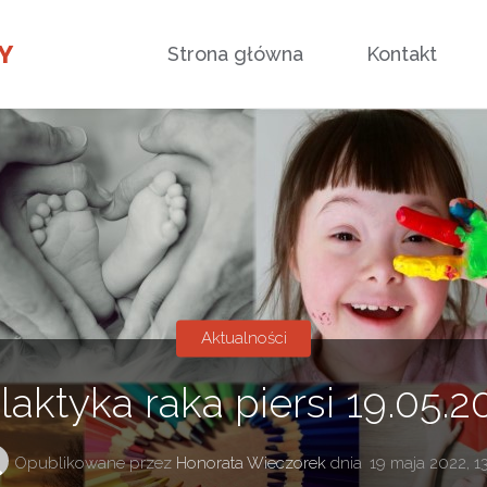
Przejdź
Y
Strona główna
Kontakt
do
treści
Aktualności
ilaktyka raka piersi 19.05.20
Opublikowane przez
Honorata Wieczorek
dnia
19 maja 2022, 13