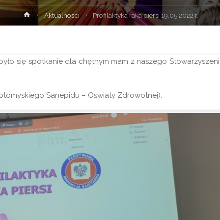
Strona
Aktualności
Profilaktyka raka piersi 19.05.2022 r.
główna
yło się spotkanie dla chętnym mam z naszego Stowarzyszen
owotomyskiego Sanepidu – Oświaty Zdrowotnej).