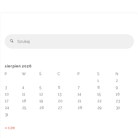
b
e
l
r
s
e
g
r
o
d
A
n
l
e
o
I
p
g
e
k
n
p
e
T
r
r
Sz
a
Szukaj
n
s
l
sierpień 2026
a
P
W
Ś
C
P
S
N
t
1
2
e
3
4
5
6
7
8
9
10
11
12
13
14
15
16
17
18
19
20
21
22
23
24
25
26
27
28
29
30
31
« cze