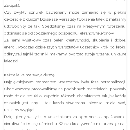
Zakątek).
Czy zwykły sznurek bawełniany może zamienić się w piękną
dekorację z duszą? Dzisiejsze warsztaty tworzenia lalek z makramy
udowodniły, że tak! Spędziliśmy czas na kreatywnym tworzeniu,
odcinając się od codziennego pośpiechu i ekranów telefonów.
Za nami wyjątkowy czas pełen kreatywności, skupienia i dobrej
energii. Podczas dzisiejszych warsztatów uczestnicy krok po kroku
odkrywali tajniki techniki makramy, tworząc swoje własne, unikalne
laleczki.
Każda lalka ma swoją duszę
Najpiękniejszym momentem warsztatów była faza personalizacji.
Choć wszyscy pracowaliśmy na podobnych materiałach, powstały
małe dzieła sztuki o zupełnie różnych charakterach tak jak każdy
człowiek jest inny – tak każda stworzona laleczka, miała swój
unikalny wygląd..
Dziękujemy wszystkim uczestnikom za ogromne zaangażowanie,
cierpliwość i masę uśmiechu. Wasza kreatywność nie przestaje nas