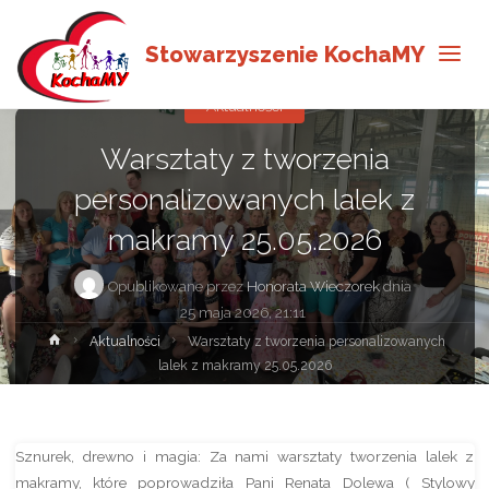
Stowarzyszenie KochaMY
Aktualności
Warsztaty z tworzenia
personalizowanych lalek z
makramy 25.05.2026
Opublikowane przez
Honorata Wieczorek
dnia
25 maja 2026, 21:11
Strona
Aktualności
Warsztaty z tworzenia personalizowanych
główna
lalek z makramy 25.05.2026
Sznurek, drewno i magia: Za nami warsztaty tworzenia lalek z
makramy, które poprowadziła Pani Renata Dolewa ( Stylowy