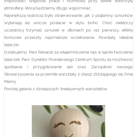
inspirować! Wspólna praca i rozmowy przy kawie stworzyły
atmosferę, którą będziemy długo wspominać.
Największą radością było obserwowanie, jak z plątaniny sznurków
wyłaniają się urocze postacie w stylu boho. Choć niektórzy
uczestnicy trzymali sznurek w dłoniach po raz pierwszy, efekty
końcowe przeszły najśmielsze oczekiwania. Powstały idealne
laleczki.
Dziękujemy Pani Renacie za wtajemniczenia nas w tajniki tworzenia
laleczek, Pani Dyrektor Powiatowego Centrum Sportu za możliwość
spotkania i przygotowanie sali oraz Zarządowi naszego
Stowarzyszenia za przemiłe warsztaty z okazji zbliżającego się Dnia
Mamy.
Poniżej galeria z dzisiejszych kreatywnych warsztatów.