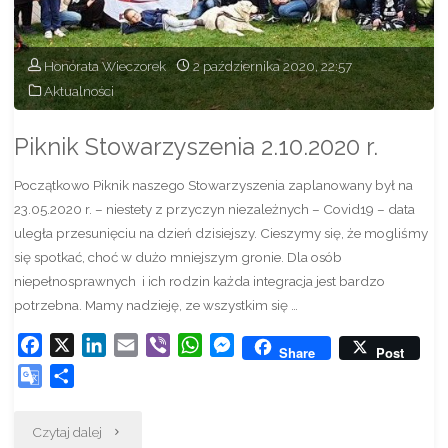
Honorata Wieczorek
2 października 2020, 22:57
Aktualności
Piknik Stowarzyszenia 2.10.2020 r.
Początkowo Piknik naszego Stowarzyszenia zaplanowany był na
23.05.2020 r. – niestety z przyczyn niezależnych – Covid19 – data
uległa przesunięciu na dzień dzisiejszy. Cieszymy się, że mogliśmy
się spotkać, choć w dużo mniejszym gronie. Dla osób
niepełnosprawnych i ich rodzin każda integracja jest bardzo
potrzebna. Mamy nadzieję, ze wszystkim się …
F
X
L
E
V
W
M
Share
Post
a
i
m
i
h
e
G
S
c
n
a
b
a
s
o
h
e
k
i
e
t
s
o
a
"Piknik
Czytaj dalej
b
e
l
r
s
e
g
r