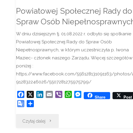
Powiatowej Społecznej Rady do
Spraw Osób Niepełnosprawnyc
W dniu dzisiejszym tj. 01.08.2022 r. odbyło się spotkanie
Powiatowej Społecznej Rady do Spraw Osób
Niepełnosprawnych, w którym uczestniczyła p. Iwona
Maziec- członek naszego Zarządu. Więcej szczegółów
poniżej :
https://www.facebook.com/556128131091163/photos/a
912832246026/5507281275975799/
F
X
L
E
V
W
M
Share
Post
a
i
m
i
h
e
G
S
c
n
a
b
a
s
o
h
e
k
i
e
t
s
o
a
"Powiatowej
Czytaj dalej
b
e
l
r
s
e
g
r
o
d
A
n
l
e