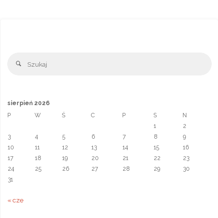
b
e
l
r
s
e
g
r
o
d
A
n
l
e
o
I
p
g
e
k
n
p
e
T
r
r
Sz
a
Szukaj
n
s
l
sierpień 2026
a
P
W
Ś
C
P
S
N
t
1
2
e
3
4
5
6
7
8
9
10
11
12
13
14
15
16
17
18
19
20
21
22
23
24
25
26
27
28
29
30
31
« cze