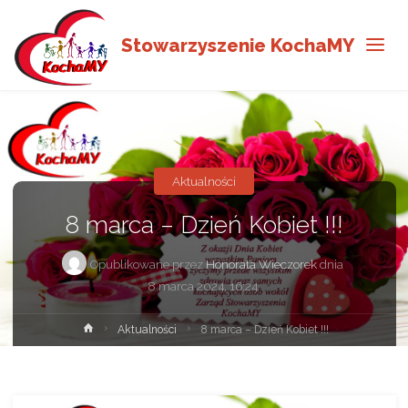
Stowarzyszenie KochaMY
Aktualności
8 marca – Dzień Kobiet !!!
Opublikowane przez
Honorata Wieczorek
dnia
8 marca 2024, 16:24
Strona
Aktualności
8 marca – Dzień Kobiet !!!
główna