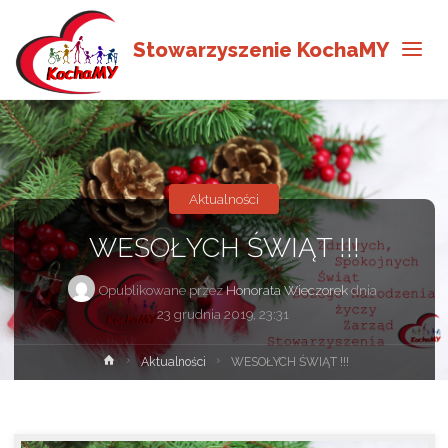
Stowarzyszenie KochaMY
Aktualności
WESOŁYCH ŚWIĄT !!!
Opublikowane przez
Honorata Wieczorek
dnia
23 grudnia 2019, 23:31
Strona
Aktualności
WESOŁYCH ŚWIĄT !!!
główna