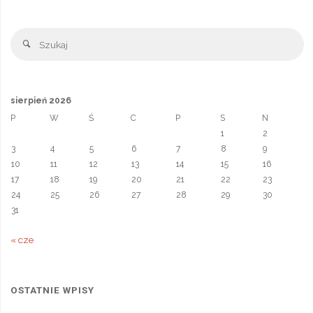
k
n
p
e
T
r
r
Sz
a
Szukaj
n
s
l
sierpień 2026
a
P
W
Ś
C
P
S
N
t
1
2
e
3
4
5
6
7
8
9
10
11
12
13
14
15
16
17
18
19
20
21
22
23
24
25
26
27
28
29
30
31
« cze
OSTATNIE WPISY