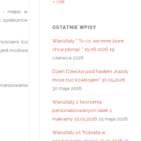
« cze
e – miejsc w
tu opiekunów
OSTATNIE WPISY
Warsztaty ” To co we mnie żywe,
ościami (co
chce płonąć ” 19.06.2026
19
 jest możliwa
czerwca 2026
Dzień Dziecka pod hasłem „Każdy
może być kowbojem” 30.05.2026
inansowania
30 maja 2026
Warsztaty z tworzenia
personalizowanych lalek z
makramy 25.05.2026
25 maja 2026
Warsztaty pt:”Kobieta w
poszukiwaniu mocy” 25.05.2026
25