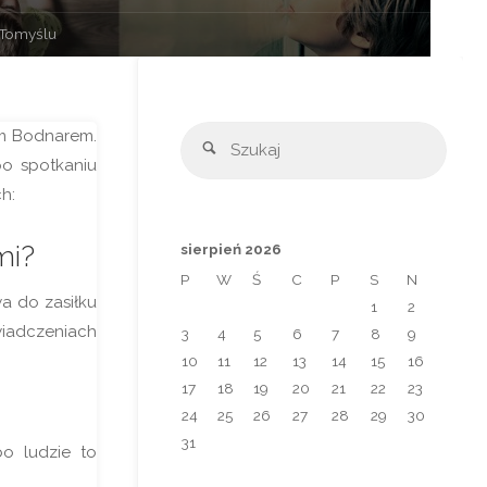
 Tomyślu
Szuka
em Bodnarem.
Szukaj
po spotkaniu
h:
mi?
sierpień 2026
P
W
Ś
C
P
S
N
a do zasiłku
1
2
wiadczeniach
3
4
5
6
7
8
9
10
11
12
13
14
15
16
17
18
19
20
21
22
23
24
25
26
27
28
29
30
31
bo ludzie to