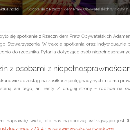
na
Aktualności
Spotkanie z Rzecznikiem Praw Obywatelskich w Nowym
wna
było się spotkanie z Rzecznikiem Praw Obywatelskich Adam
ego Stowarzyszenia. W trakcie spotkania oraz indywidualnie 
ednio
do rzecznika.
Pytania dotyczące osób niepełnosprawnyc
zin z osobami z niepełnosprawnościa
ekunowie pozostają na zasiłkach pielęgnacyjnych, nie ma praw
taną ani tego, ani renty. Z drugiej strony – rodzice na ś
naprawdę wiele, dla nas najbardziej wstrząsające jest (
stytucyjnego z 2014 r. w sprawie wysokości świadczeń
.