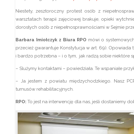
Niestety, zeszłoroczny protest osób z niepełnospra
warsztatach terapii zajęciowej brakuje, opieki wytchn
dorosłych osób z niepełnosprawnościami w Sejmie przeds
Barbara Imiołczyk z Biura RPO
mówi o systemowych 
przecież gwarantuje Konstytucja w art. 69). Opowiada t
i bardzo potrzebna – i o tym, jak radzą sobie niektóre 
– Slużymy kontaktami – powiedziała. Te wspaniałe przyk
– Ja jestem z powiatu międzychodzkiego. Nasz P
turnusów rehabilitacyjnych.
RPO:
To jest na interwencję dla nas, jeśli dostaniemy d