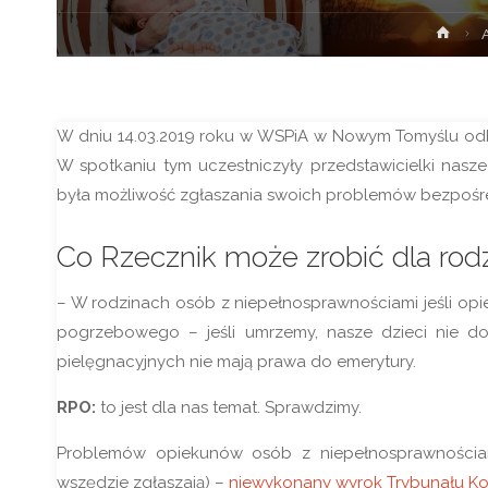
Stro
głó
W dniu 14.03.2019 roku w WSPiA w Nowym Tomyślu od
W spotkaniu tym uczestniczyły przedstawicielki nasz
była możliwość zgłaszania swoich problemów bezpośr
Co Rzecznik może zrobić dla rod
– W rodzinach osób z niepełnosprawnościami jeśli opi
pogrzebowego – jeśli umrzemy, nasze dzieci nie dos
pielęgnacyjnych nie mają prawa do emerytury.
RPO:
to jest dla nas temat. Sprawdzimy.
Problemów opiekunów osób z niepełnosprawnościami 
wszędzie zgłaszają) –
niewykonany wyrok Trybunału Kon