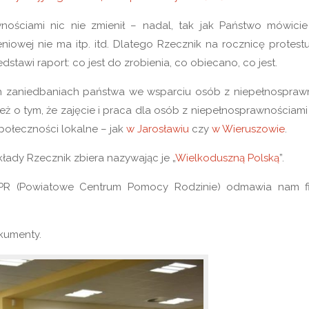
wnościami nic nie zmienił – nadal, tak jak Państwo mówici
ieniowej nie ma itp. itd. Dlatego Rzecznik na rocznicę protes
tawi raport: co jest do zrobienia, co obiecano, co jest.
zaniedbaniach państwa we wsparciu osób z niepełnosprawn
eż o tym, że zajęcie i praca dla osób z niepełnosprawnościami
społeczności lokalne – jak
w Jarosławiu
czy
w Wieruszowie
.
łady Rzecznik zbiera nazywając je „
Wielkoduszną Polską
”.
CPR (Powiatowe Centrum Pomocy Rodzinie) odmawia nam f
okumenty.