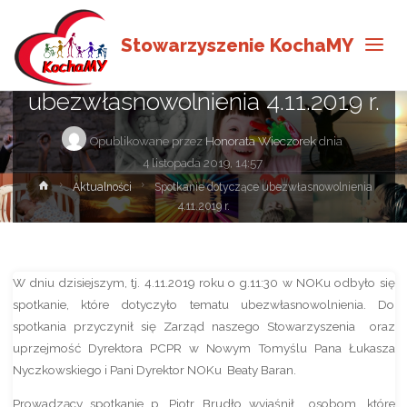
Aktualności
Stowarzyszenie KochaMY
Spotkanie dotyczące
ubezwłasnowolnienia 4.11.2019 r.
Opublikowane przez
Honorata Wieczorek
dnia
4 listopada 2019, 14:57
Strona
Aktualności
Spotkanie dotyczące ubezwłasnowolnienia
główna
4.11.2019 r.
W dniu dzisiejszym, tj. 4.11.2019 roku o g.11:30 w NOKu odbyło się
spotkanie, które dotyczyło tematu ubezwłasnowolnienia. Do
spotkania przyczynił się Zarząd naszego Stowarzyszenia oraz
uprzejmość Dyrektora PCPR w Nowym Tomyślu Pana Łukasza
Nyczkowskiego i Pani Dyrektor NOKu Beaty Baran.
Prowadzący spotkanie p. Piotr Brudło wyjaśnił osobom, które