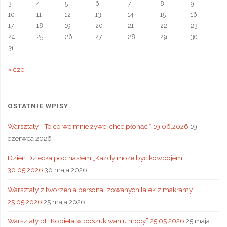
e
3
4
5
6
7
8
9
10
11
12
13
14
15
16
17
18
19
20
21
22
23
24
25
26
27
28
29
30
31
« cze
OSTATNIE WPISY
Warsztaty ” To co we mnie żywe, chce płonąć ” 19.06.2026
19
czerwca 2026
Dzień Dziecka pod hasłem „Każdy może być kowbojem”
30.05.2026
30 maja 2026
Warsztaty z tworzenia personalizowanych lalek z makramy
25.05.2026
25 maja 2026
Warsztaty pt:”Kobieta w poszukiwaniu mocy” 25.05.2026
25 maja