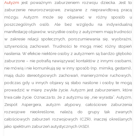
Autyzm
jest poważnym zaburzeniem rozwoju dziecka. Jest to
zaburzenie neurorozwojowe, związane z nieprawidłową pracą
mózgu. Autyzm może się objawiać w różny sposób u
poszczególnych osób. Ale bez względu na indywidualną
manifestację objawów, wszystkie osoby z autyzmem mają trudności
w zakresie relacji społecznych, porozumiewania się, wyobraźni,
sztywnością zachowań. Trudności te mogą mieć różny stopień
nasilenia. W efekcie niektóre osoby z autyzmem są bardzo głęboko
zaburzone – nie potrafią nawiązywać kontaktów z innymi osobami,
nie mówią i nie komunikują się w inny sposób (np. mimiką, gestami),
mają dużo stereotypowych zachowań, manieryzmów ruchowych,
podczas gdy u innych objawy są słabo nasilone i osoby te mogą
prowadzić w miarę zwykłe życie. Autyzm jest zaburzeniem, które
trwa całe życie. Oznacza to, że z autyzmu się „nie wyrasta”. Autyzm,
Zespół Aspergera, autyzm atypowy, całościowe zaburzenia
rozwojowe nieokreślone, należą do grupy tak zwanych
całościowych zaburzeń rozwojowych (CZR), inaczej określanych
jako spektrum zaburzeń autystycznych (ASD).