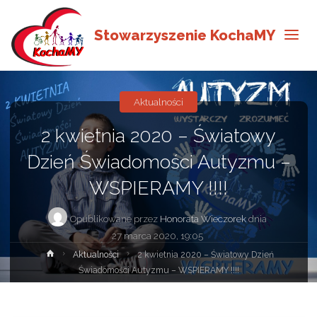
Stowarzyszenie KochaMY
Aktualności
2 kwietnia 2020 – Światowy
Dzień Świadomości Autyzmu –
WSPIERAMY !!!!
Opublikowane przez
Honorata Wieczorek
dnia
27 marca 2020, 19:05
Strona
Aktualności
2 kwietnia 2020 – Światowy Dzień
główna
Świadomości Autyzmu – WSPIERAMY !!!!