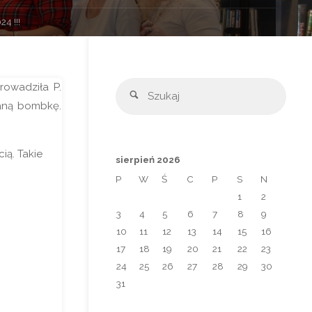
4 !!!
Szuka
rowadziła P.
Szukaj
ianą bombkę.
ią. Takie
sierpień 2026
P
W
Ś
C
P
S
N
1
2
3
4
5
6
7
8
9
10
11
12
13
14
15
16
17
18
19
20
21
22
23
24
25
26
27
28
29
30
31