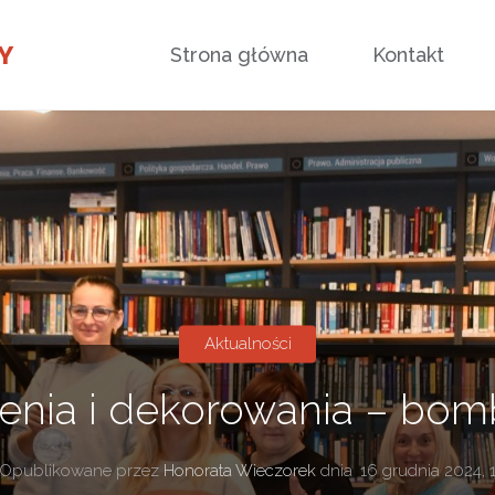
Przejdź
Y
Strona główna
Kontakt
do
treści
Aktualności
enia i dekorowania – bombk
Opublikowane przez
Honorata Wieczorek
dnia
16 grudnia 2024, 