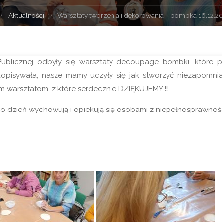
trona
Aktualności
Warsztaty tworzenia i dekorowania – bombka 16.12.202
łówna
e Publicznej odbyły się warsztaty decoupage bombki, które p
dopisywała, nasze mamy uczyły się jak stworzyć niezapomn
ym warsztatom, z które serdecznie DZIĘKUJEMY !!!
o dzień wychowują i opiekują się osobami z niepełnosprawnośc