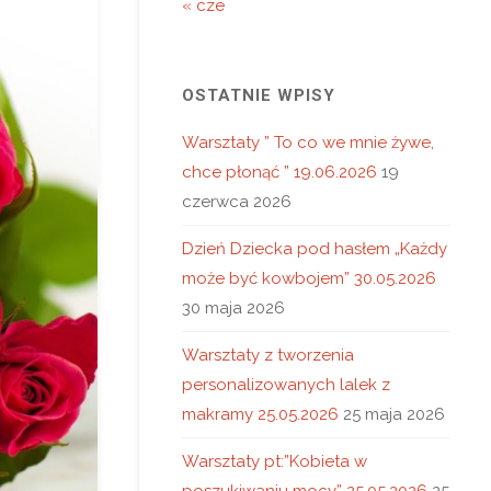
« cze
OSTATNIE WPISY
Warsztaty ” To co we mnie żywe,
chce płonąć ” 19.06.2026
19
czerwca 2026
Dzień Dziecka pod hasłem „Każdy
może być kowbojem” 30.05.2026
30 maja 2026
Warsztaty z tworzenia
personalizowanych lalek z
makramy 25.05.2026
25 maja 2026
Warsztaty pt:”Kobieta w
poszukiwaniu mocy” 25.05.2026
25