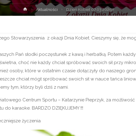
Strona
Aktualności
Dzień Kobiet 07.03.2025!!!
główna
zego Stowarzyszenia z okazji Dnia Kobiet. Cieszymy się, że mo
aszych Pań słodki poczęstunek z kawą i herbatką. Potem każd
wietna, choć nie każdy chciał spróbować swoich sił przy mikro
nież osoby, które w ostatnim czasie dołączyły do naszego gron
 jeszcze chciał mógł spróbować swoich sił w nauce tańca linio
my tym, którzy byli dziś z nami.
wiatowego Centrum Sportu – Katarzynie Pieprzyk, za możliwość
zętu do karaoke. BARDZO DZIĘKUJEMY !!!
eczniejsze życzenia