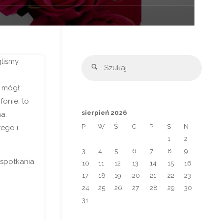
Szuka
gliśmy
Szukaj
y mógł
fonie, to
sierpień 2026
a.
P
W
Ś
C
P
S
N
wego i
1
2
3
4
5
6
7
8
9
 spotkania
10
11
12
13
14
15
16
17
18
19
20
21
22
23
24
25
26
27
28
29
30
31