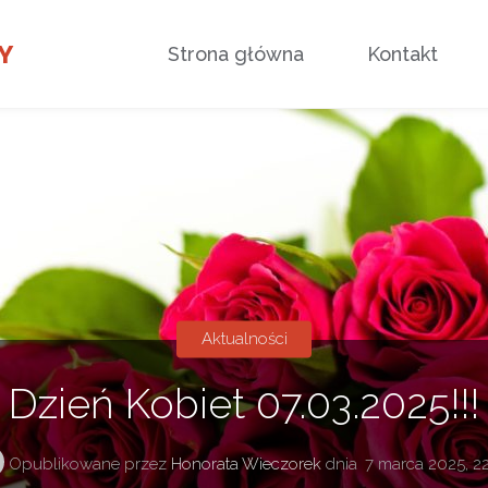
Przejdź
Y
Strona główna
Kontakt
do
treści
Aktualności
Dzień Kobiet 07.03.2025!!!
Opublikowane przez
Honorata Wieczorek
dnia
7 marca 2025, 2