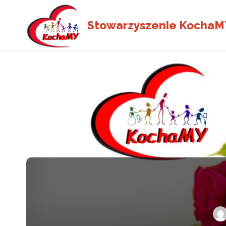
Stowarzyszenie KochaM