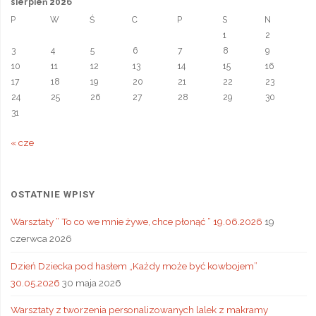
sierpień 2026
a
P
W
Ś
C
P
S
N
t
1
2
e
3
4
5
6
7
8
9
10
11
12
13
14
15
16
17
18
19
20
21
22
23
24
25
26
27
28
29
30
31
« cze
OSTATNIE WPISY
Warsztaty ” To co we mnie żywe, chce płonąć ” 19.06.2026
19
czerwca 2026
Dzień Dziecka pod hasłem „Każdy może być kowbojem”
30.05.2026
30 maja 2026
Warsztaty z tworzenia personalizowanych lalek z makramy