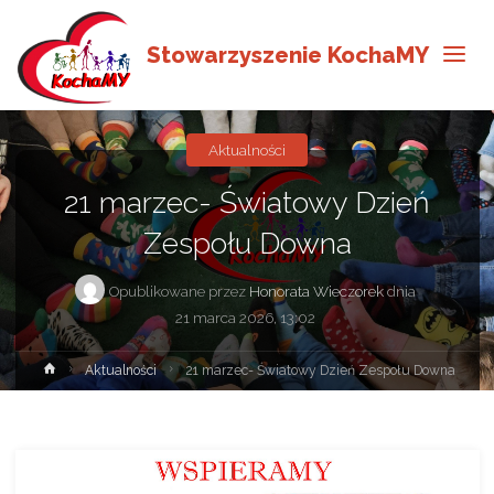
Stowarzyszenie KochaMY
Aktualności
21 marzec- Światowy Dzień
Zespołu Downa
Opublikowane przez
Honorata Wieczorek
dnia
21 marca 2026, 13:02
Strona
Aktualności
21 marzec- Światowy Dzień Zespołu Downa
główna