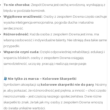
To nie choroba:
Zespół Downa jest cechą wrodzoną, wynikającą z
błędu w podziale komórek.
Wyjątkowa wrażliwość:
Osoby z zespołem Downa często cechuje
wysoka inteligencja emocjonalna, pogoda ducha i naturalna
serdeczność.
Różnorodność:
Każda osoba z zespołem Downa jest inna, ma
własną osobowość i indywidualne talenty. Nie istnieją dwa takie same
przypadki.
Wsparcie czyni cuda:
Dzięki odpowiedniej rehabilitacji, edukacji i
wsparciu bliskich, osoby z zespołem Downa osiągają
samodzielność, uczą się, pracują i realizują swoje pasje.
Nie tylko 21 marca – Kolorowe Skarpetki
Symbolem akceptacji są
kolorowe skarpetki nie do pary
. Nosimy
je, aby pokazać, że różnorodność jest piękna, a inność – choć często
niezrozumiała – jest częścią naszego społeczeństwa. Dwie różne
skarpetki to znak, że tak jak my, osoby z zespołem Downa wnoszą
do świata unikalne wartości.