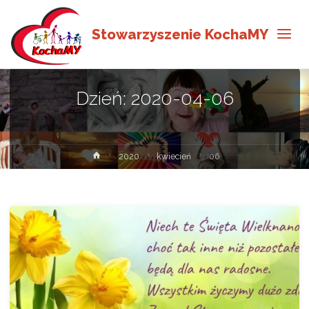
Stowarzyszenie KochaMY
Dzień:
2020-04-06
Strona
2020
kwiecień
06
główna