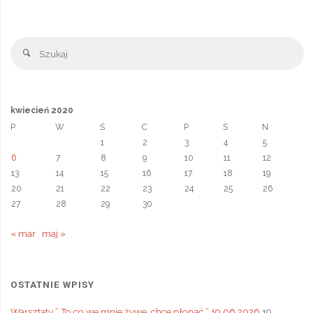
a
n
s
Sz
l
Szukaj
a
t
e
kwiecień 2020
P
W
Ś
C
P
S
N
1
2
3
4
5
6
7
8
9
10
11
12
13
14
15
16
17
18
19
20
21
22
23
24
25
26
27
28
29
30
« mar
maj »
OSTATNIE WPISY
Warsztaty ” To co we mnie żywe, chce płonąć ” 19.06.2026
19