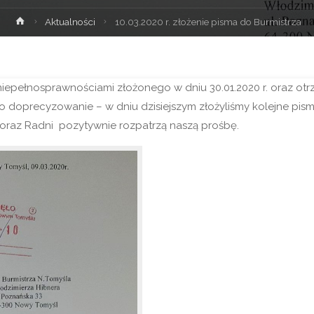
Strona
Aktualności
10.03.2020 r. złożenie pisma do Burmistrza
główna
iepełnosprawnościami złożonego w dniu 30.01.2020 r. oraz o
o doprecyzowanie – w dniu dzisiejszym złożyliśmy kolejne pis
z oraz Radni pozytywnie rozpatrzą naszą prośbę.