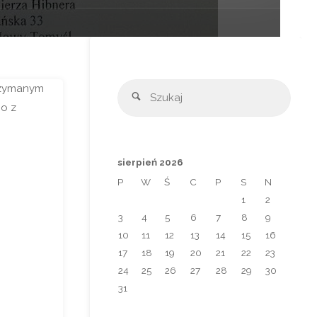
Szuka
trzymanym
Szukaj
mo z
sierpień 2026
P
W
Ś
C
P
S
N
1
2
3
4
5
6
7
8
9
10
11
12
13
14
15
16
17
18
19
20
21
22
23
24
25
26
27
28
29
30
31