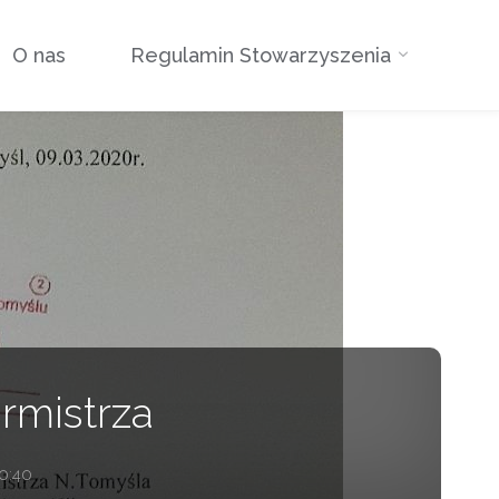
O nas
Regulamin Stowarzyszenia
urmistrza
0:40