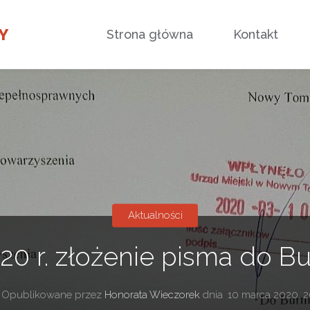
Przejdź
Y
Strona główna
Kontakt
do
treści
Aktualności
20 r. złożenie pisma do B
Opublikowane przez
Honorata Wieczorek
dnia
10 marca 2020, 2