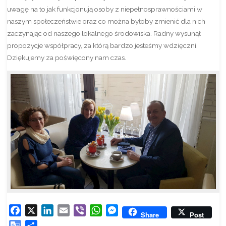
uwagę na to jak funkcjonują osoby z niepełnosprawnościami w
naszym społeczeństwie oraz co można byłoby zmienić dla nich
zaczynając od naszego lokalnego środowiska. Radny wysunął
propozycje współpracy, za którą bardzo jesteśmy wdzięczni.
Dziękujemy za poświęcony nam czas.
F
X
L
E
V
W
M
Share
Post
a
i
m
i
h
e
G
S