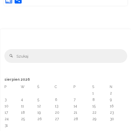
c
n
a
b
a
s
o
h
e
k
i
e
t
s
o
a
b
e
l
r
s
e
g
r
o
d
A
n
l
e
o
I
p
g
e
k
n
p
e
T
r
r
Sz
a
Szukaj
n
s
l
sierpień 2026
a
P
W
Ś
C
P
S
N
t
1
2
e
3
4
5
6
7
8
9
10
11
12
13
14
15
16
17
18
19
20
21
22
23
24
25
26
27
28
29
30
31