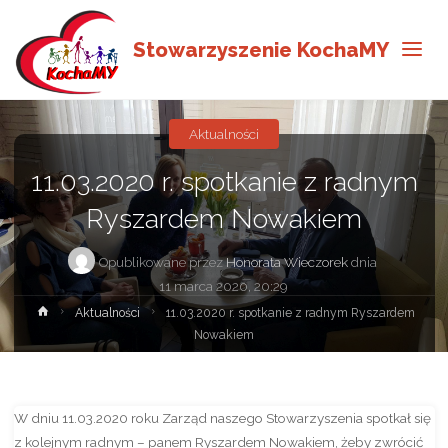
Stowarzyszenie KochaMY
Aktualności
11.03.2020 r. spotkanie z radnym
Ryszardem Nowakiem
Opublikowane przez
Honorata Wieczorek
dnia
11 marca 2020, 20:29
Strona
Aktualności
11.03.2020 r. spotkanie z radnym Ryszardem
główna
Nowakiem
W dniu 11.03.2020 roku Zarząd naszego Stowarzyszenia spotkał się
z kolejnym radnym – panem Ryszardem Nowakiem, żeby zwrócić