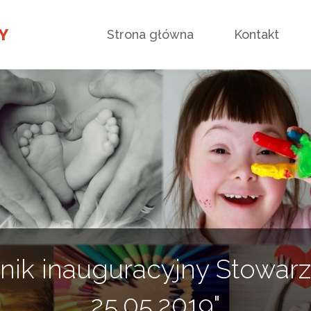
Przejdź
Y
Strona główna
Kontakt
do
treści
knik inauguracyjny Stowar
25.05.2019"