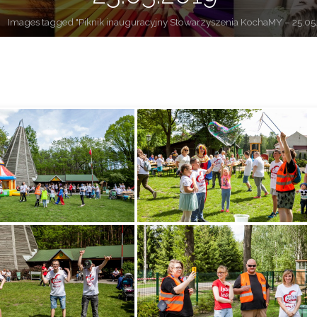
rona
Images tagged "Piknik inauguracyjny Stowarzyszenia KochaMY – 25.05
łówna