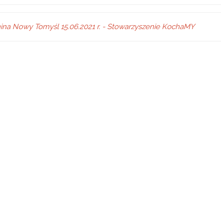
n
s
l
ina Nowy Tomyśl 15.06.2021 r. - Stowarzyszenie KochaMY
a
t
e