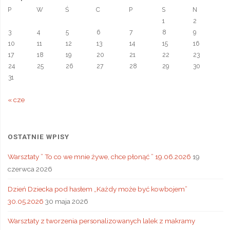
a
P
W
Ś
C
P
S
N
t
1
2
e
3
4
5
6
7
8
9
10
11
12
13
14
15
16
17
18
19
20
21
22
23
24
25
26
27
28
29
30
31
« cze
OSTATNIE WPISY
Warsztaty ” To co we mnie żywe, chce płonąć ” 19.06.2026
19
czerwca 2026
Dzień Dziecka pod hasłem „Każdy może być kowbojem”
30.05.2026
30 maja 2026
Warsztaty z tworzenia personalizowanych lalek z makramy