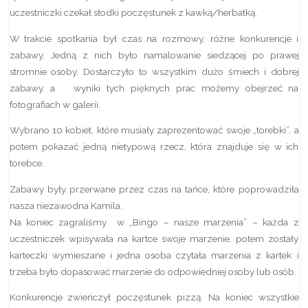
uczestniczki czekał słodki poczęstunek z kawką/herbatką.
W trakcie spotkania był czas na rozmowy, różne konkurencje i
zabawy. Jedną z nich było namalowanie siedzącej po prawej
stromnie osoby. Dostarczyło to wszystkim dużo śmiech i dobrej
zabawy. a wyniki tych pięknych prac możemy obejrzeć na
fotografiach w galerii.
Wybrano 10 kobiet, które musiały zaprezentować swoje „torebki”, a
potem pokazać jedną nietypową rzecz, która znajduje się w ich
torebce.
Zabawy były przerwane przez czas na tańce, które poprowadziła
nasza niezawodna Kamila.
Na koniec zagraliśmy w „Bingo – nasze marzenia” – każda z
uczestniczek wpisywała na kartce swoje marzenie, potem zostały
karteczki wymieszane i jedna osoba czytała marzenia z kartek i
trzeba było dopasować marzenie do odpowiedniej osoby lub osób.
Konkurencje zwieńczył poczęstunek pizzą. Na koniec wszystkie