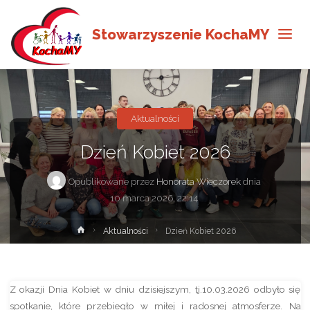
Stowarzyszenie KochaMY
Aktualności
Dzień Kobiet 2026
Opublikowane przez
Honorata Wieczorek
dnia
10 marca 2026, 22:14
Strona
Aktualności
Dzień Kobiet 2026
główna
Z okazji Dnia Kobiet w dniu dzisiejszym, tj.10.03.2026 odbyło się
spotkanie, które przebiegło w miłej i radosnej atmosferze. Na